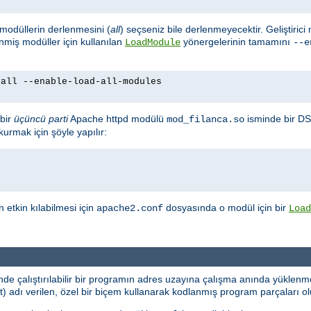
m modüllerin derlenmesini (
all
) seçseniz bile derlenmeyecektir. Geliştirici
enmiş modüller için kullanılan
yönergelerinin tamamını
LoadModule
--e
yall --enable-load-all-modules
bir
üçüncü parti
Apache httpd modülü
isminde bir DS
mod_filanca.so
urmak için şöyle yapılır:
etkin kılabilmesi için
dosyasında o modül için bir
apache2.conf
Load
e çalıştırılabilir bir programın adres uzayına çalışma anında yüklenme
dı verilen, özel bir biçem kullanarak kodlanmış program parçaları oluş