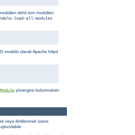
 modülleri dehil tüm modülleri
nable-load-all-modules
O modülü olarak Apache httpd
yönergesi bulunmalıdır.
Module
k veya ilintilenmek üzere
turulabilir.