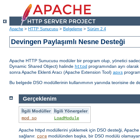
Apache
>
HTTP Sunucusu
>
Belgeleme
>
Sürüm 2.4
Devingen Paylaşımlı Nesne Desteği
Apache HTTP Sunucusu modüler bir program olup, yönetici sadece 
Dynamic Shared Object) halinde
programından ayrı olarak d
httpd
sonra Apache Eklenti Aracı (Apache Extension Tool)
programı
apxs
Bu belgede DSO modüllerinin kullanımının yanında teorisine de değ
Gerçeklenim
İlgili Modüller
İlgili Yönergeler
mod_so
LoadModule
Apache httpd modüllerini yüklemek için DSO desteği, Apache h
sağlanır.
modülünden başka, bir DSO modülü olamayan
core