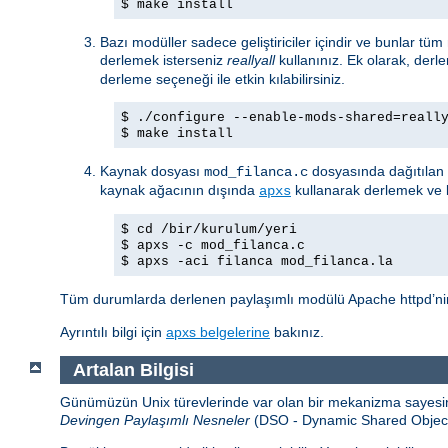
$ make install
Bazı modüller sadece geliştiriciler içindir ve bunlar tü
derlemek isterseniz
reallyall
kullanınız. Ek olarak, derl
derleme seçeneği ile etkin kılabilirsiniz.
$ ./configure --enable-mods-shared=reall
$ make install
Kaynak dosyası
dosyasında dağıtılan 
mod_filanca.c
kaynak ağacının dışında
kullanarak derlemek ve k
apxs
$ cd /bir/kurulum/yeri
$ apxs -c mod_filanca.c
$ apxs -aci filanca mod_filanca.la
Tüm durumlarda derlenen paylaşımlı modülü Apache httpd’nin 
Ayrıntılı bilgi için
apxs belgelerine
bakınız.
Artalan Bilgisi
Günümüzün Unix türevlerinde var olan bir mekanizma sayesind
Devingen Paylaşımlı Nesneler
(DSO - Dynamic Shared Object) a