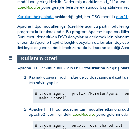
modülüne yerleştirilebilir. Derlenmiş modüller
mod_filanca.
yönergesiyle belirtilerek sunucu başlatılırken ve
LoadModule
Kurulum belgesinde
açıklandığı gibi, her DSO modülü
confi
Apache httpd modülleri için (özellikle üçüncü parti modüller 
programı kullanılmaktadır. Bu program Apache httpd modüllerin
Sunucusu derlenirken DSO dosyalarını derlemek için platforma b
sırasında Apache httpd C başlık dosyaları da kurulur. Böylec
ilintileyici seçeneklerini bilmek zorunda kalmadan istediği A
Kullanım Özeti
Apache HTTP Sunucusu 2.x’in DSO özelliklerine bir giriş olarak
Kaynak dosyası
dosyasında dağıtılan 
mod_filanca.c
için şöyle yapılır:
$ ./configure --prefix=/kurulum/yeri --e
$ make install
Apache HTTP Sunucusunu tüm modüller etkin olarak der
içindeki
yönergelerini etkin
apache2.conf
LoadModule
$ ./configure --enable-mods-shared=all