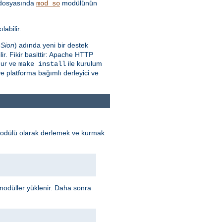
dosyasında
modülünün
mod_so
labilir.
Sion
) adında yeni bir destek
r. Fikir basittir: Apache HTTP
nur ve
ile kurulum
make install
e platforma bağımlı derleyici ve
odülü olarak derlemek ve kurmak
odüller yüklenir. Daha sonra