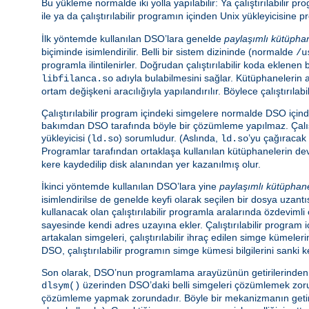
Bu yükleme normalde iki yolla yapılabilir: Ya çalıştırılabilir 
ile ya da çalıştırılabilir programın içinden Unix yükleyicisin
İlk yöntemde kullanılan DSO’lara genelde
paylaşımlı kütüpha
biçiminde isimlendirilir. Belli bir sistem dizininde (normalde
/u
programla ilintilenirler. Doğrudan çalıştırılabilir koda eklen
adıyla bulabilmesini sağlar. Kütüphanelerin 
libfilanca.so
ortam değişkeni aracılığıyla yapılandırılır. Böylece çalıştır
Çalıştırılabilir program içindeki simgelere normalde DSO içi
bakımdan DSO tarafında böyle bir çözümleme yapılmaz. Çalış
yükleyicisi (
) sorumludur. (Aslında,
’yu çağıracak 
ld.so
ld.so
Programlar tarafından ortaklaşa kullanılan kütüphanelerin d
kere kaydedilip disk alanından yer kazanılmış olur.
İkinci yöntemde kullanılan DSO’lara yine
paylaşımlı kütüphan
isimlendirilse de genelde keyfi olarak seçilen bir dosya uzantıs
kullanacak olan çalıştırılabilir programla aralarında özdeviml
sayesinde kendi adres uzayına ekler. Çalıştırılabilir program
artakalan simgeleri, çalıştırılabilir ihraç edilen simge kümeler
DSO, çalıştırılabilir programın simge kümesi bilgilerini sanki k
Son olarak, DSO’nun programlama arayüzünün getirilerinden ya
üzerinden DSO’daki belli simgeleri çözümlemek zorund
dlsym()
çözümleme yapmak zorundadır. Böyle bir mekanizmanın getiris