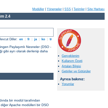
Modüller
|
Yönergeler
|
SSS
|
Terimler
|
Site Haritası
m 2.4
evcut Diller:
en
|
fr
|
ja
|
ko
|
tr
vingen Paylaşımlı Nesneler (DSO -
 gibi ayrı olarak derlenip daha
Gerçeklenim
Kullanım Özeti
Artalan Bilgisi
Getiriler ve Götürüler
Ayrıca bakınız:
Yorumlar
ında bir modül tarafından
diğer Apache modülleri bir DSO