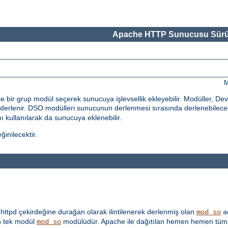
Apache HTTP Sunucusu Sürü
M
bir grup modül seçerek sunucuya işlevsellik ekleyebilir. Modüller, De
erlenir. DSO modülleri sunucunun derlenmesi sırasında derlenebileceği
 kullanılarak da sunucuya eklenebilir.
inilecektir.
ttpd çekirdeğine durağan olarak ilintilenerek derlenmiş olan
ad
mod_so
 tek modül
modülüdür. Apache ile dağıtılan hemen hemen tüm 
mod_so