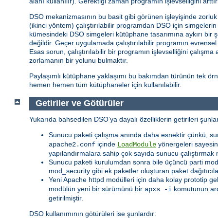
alanı kullanılır). Gerektiği zaman programın işlevselliğini ar
DSO mekanizmasının bu basit gibi görünen işleyişinde zorluk iç
(ikinci yöntem) çalıştırılabilir programdan DSO için simgeler
kümesindeki DSO simgeleri kütüphane tasarımına aykırı bir ş
değildir. Geçer uygulamada çalıştırılabilir programın evrense
Esas sorun, çalıştırılabilir bir programın işlevselliğini çalışm
zorlamanın bir yolunu bulmaktır.
Paylaşımlı kütüphane yaklaşımı bu bakımdan türünün tek örneğ
hemen hemen tüm kütüphaneler için kullanılabilir.
Getiriler ve Götürüler
Yukarıda bahsedilen DSO’ya dayalı özelliklerin getirileri şunlar
Sunucu paketi çalışma anında daha esnektir çünkü, su
içinde
yönergeleri sayesind
apache2.conf
LoadModule
yapılandırmalara sahip çok sayıda sunucu çalıştırmak 
Sunucu paketi kurulumdan sonra bile üçüncü parti modüll
mod_security gibi ek paketler oluşturan paket dağıtıcıl
Yeni Apache httpd modülleri için daha kolay prototip ge
modülün yeni bir sürümünü bir
komutunun ar
apxs -i
getirilmiştir.
DSO kullanımının götürüleri ise şunlardır: