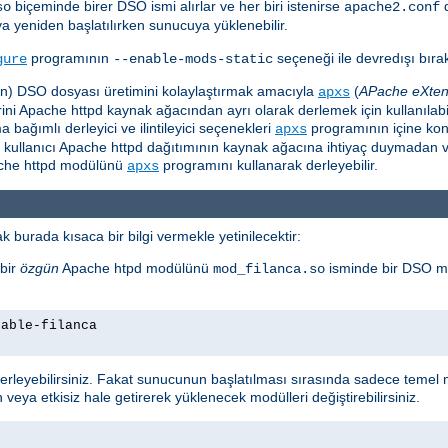
biçeminde birer DSO ismi alırlar ve her biri istenirse
so
apache2.conf
ya yeniden başlatılırken sunucuya yüklenebilir.
programının
seçeneği ile devredışı bırakı
gure
--enable-mods-static
için) DSO dosyası üretimini kolaylaştırmak amacıyla
(
APache eXten
apxs
i Apache httpd kaynak ağacından ayrı olarak derlemek için kullanılabili
ağımlı derleyici ve ilintileyici seçenekleri
programının içine ko
apxs
e kullanıcı Apache httpd dağıtımının kaynak ağacına ihtiyaç duymadan v
pache httpd modülünü
programını kullanarak derleyebilir.
apxs
 burada kısaca bir bilgi vermekle yetinilecektir:
bir
özgün
Apache htpd modülünü
isminde bir DSO m
mod_filanca.so
nable-filanca
leyebilirsiniz. Fakat sunucunun başlatılması sırasında sadece temel m
 veya etkisiz hale getirerek yüklenecek modülleri değiştirebilirsiniz.