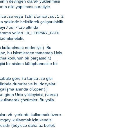
nının devingen olarak yüklenmesi
ının elle yapılması suretiyle.
veya
nca.so
libfilanca.so.1.2
şeklinde belirtilerek çalıştırılabilir
ca
neyi
altında
/usr/lib
a arama yolları
LD_LIBRARY_PATH
özümlenebilir.
 kullanılması nedeniyle). Bu
maz, bu işlemlerden tamamen Unix
latma kodunun bir parçasıdır.)
ibi bir sistem kütüphanesine bir
i kabule göre
gibi
filanca.so
 dizinde dururlar ve bu dosyaları
yu çalışma anında
dlopen()
 giren Unix yükleyicisi, (varsa)
 kullanarak çözümler. Bu yolla
ları vb. yerlerde kullanmak üzere
imgeyi kullanmak için kendisi
sidir (böylece daha az bellek