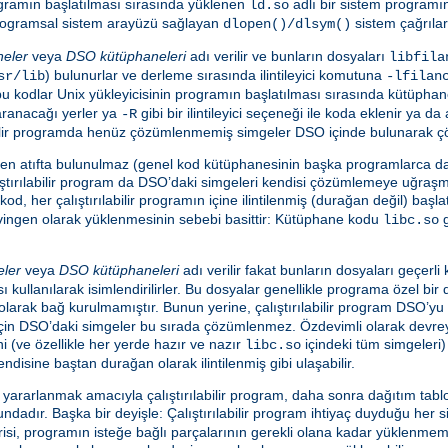
programın başlatılması sırasında yüklenen
adlı bir sistem programı
ld.so
e programsal sistem arayüzü sağlayan
sistem çağrılar
dlopen()/dlsym()
neler
veya
DSO kütüphaneleri
adı verilir ve bunların dosyaları
libfila
) bulunurlar ve derleme sırasında ilintileyici komutuna
sr/lib
-lfilan
en bu kodlar Unix yükleyicisinin programın başlatılması sırasında kütüpha
aranacağı yerler ya
gibi bir ilintileyici seçeneği ile koda eklenir ya d
-R
ılabilir programda henüz çözümlenmemiş simgeler DSO içinde bulunarak ç
nden atıfta bulunulmaz (genel kod kütüphanesinin başka programlarca da
tırılabilir program da DSO’daki simgeleri kendisi çözümlemeye uğraş
kod, her çalıştırılabilir programın içine ilintilenmiş (durağan değil) baş
evingen olarak yüklenmesinin sebebi basittir: Kütüphane kodu
g
libc.so
eler
veya
DSO kütüphaneleri
adı verilir fakat bunların dosyaları geçerl
ı kullanılarak isimlendirilirler. Bu dosyalar genellikle programa özel bir
i olarak bağ kurulmamıştır. Bunun yerine, çalıştırılabilir program DSO’
 için DSO’daki simgeler bu sırada çözümlenmez. Özdevimli olarak devreye
ini (ve özellikle her yerde hazır ve nazır
içindeki tüm simgeleri)
libc.so
endisine baştan durağan olarak ilintilenmiş gibi ulaşabilir.
rarlanmak amacıyla çalıştırılabilir program, daha sonra dağıtım tablo
adır. Başka bir deyişle: Çalıştırılabilir program ihtiyaç duyduğu her s
i, programın isteğe bağlı parçalarının gerekli olana kadar yüklenmeme