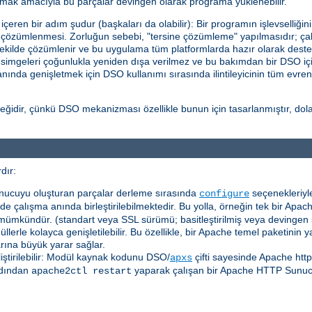
ttırmak amacıyla bu parçalar devingen olarak programa yüklenebilir.
eren bir adım şudur (başkaları da olabilir): Bir programın işlevselliğin
in çözümlenmesi. Zorluğun sebebi, "tersine çözümleme" yapılmasıdır; çalı
ekilde çözümlenir ve bu uygulama tüm platformlarda hazır olarak deste
l simgeleri çoğunlukla yeniden dışa verilmez ve bu bakımdan bir DSO içi
a anında genişletmek için DSO kullanımı sırasında ilintileyicinin tüm evre
idir, çünkü DSO mekanizması özellikle bunun için tasarlanmıştır, dolayı
dır:
nucuyu oluşturan parçalar derleme sırasında
seçenekleriyle
configure
e çalışma anında birleştirilebilmektedir. Bu yolla, örneğin tek bir Apach
mümkündür. (standart veya SSL sürümü; basitleştirilmiş veya devingen
erle kolayca genişletilebilir. Bu özellikle, bir Apache temel paketinin
arına büyük yarar sağlar.
liştirilebilir: Modül kaynak kodunu DSO/
çifti sayesinde Apache htt
apxs
dından
yaparak çalışan bir Apache HTTP Sunu
apache2ctl restart