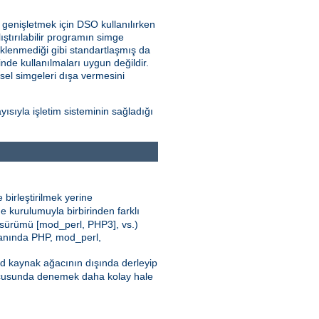
i genişletmek için DSO kullanılırken
ştırılabilir programın simge
klenmediği gibi standartlaşmış da
nde kullanılmaları uygun değildir.
nsel simgeleri dışa vermesini
sıyla işletim sisteminin sağladığı
 birleştirilmek yerine
e kurulumuyla birbirinden farklı
 sürümü [mod_perl, PHP3], vs.)
 yanında PHP, mod_perl,
pd kaynak ağacının dışında derleyip
cusunda denemek daha kolay hale