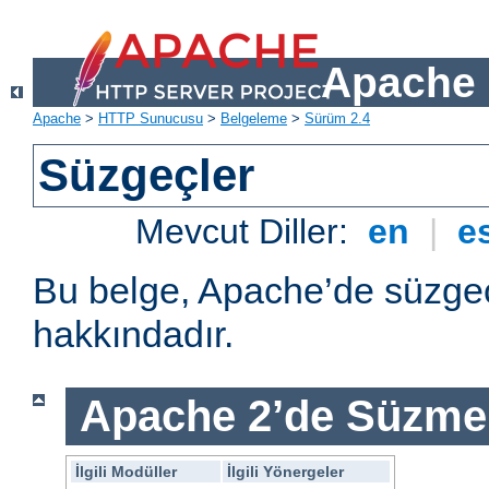
Apache 
Apache
>
HTTP Sunucusu
>
Belgeleme
>
Sürüm 2.4
Süzgeçler
Mevcut Diller:
en
|
e
Bu belge, Apache’de süzgeç
hakkındadır.
Apache 2’de Süzme 
İlgili Modüller
İlgili Yönergeler