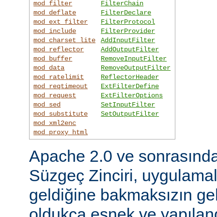
mod_filter
FilterChain
mod_deflate
FilterDeclare
mod_ext_filter
FilterProtocol
mod_include
FilterProvider
mod_charset_lite
AddInputFilter
mod_reflector
AddOutputFilter
mod_buffer
RemoveInputFilter
mod_data
RemoveOutputFilter
mod_ratelimit
ReflectorHeader
mod_reqtimeout
ExtFilterDefine
mod_request
ExtFilterOptions
mod_sed
SetInputFilter
mod_substitute
SetOutputFilter
mod_xml2enc
mod_proxy_html
Apache 2.0 ve sonrasınd
Süzgeç Zinciri, uygulama
geldiğine bakmaksızın gel
oldukça esnek ve yapılandı