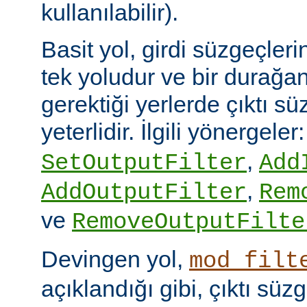
kullanılabilir).
Basit yol, girdi süzgeçler
tek yoludur ve bir durağan
gerektiği yerlerde çıktı sü
yeterlidir. İlgili yönergeler
,
SetOutputFilter
Add
,
AddOutputFilter
Rem
ve
RemoveOutputFilte
Devingen yol,
mod_filt
açıklandığı gibi, çıktı sü