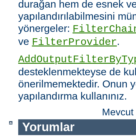
durağan hem de esnek ve
yapılandırılabilmesini mümk
yönergeler:
FilterChai
ve
.
FilterProvider
AddOutputFilterByTy
desteklenmekteyse de kull
önerilmemektedir. Onun y
yapılandırma kullanınız.
Mevcut 
Yorumlar