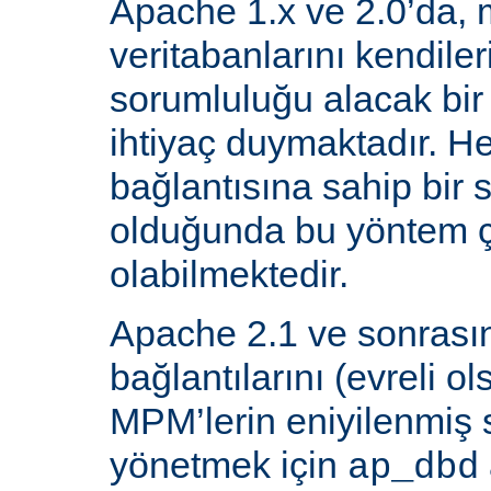
Apache 1.x ve 2.0’da, 
veritabanlarını kendiler
sorumluluğu alacak bir
ihtiyaç duymaktadır. He
bağlantısına sahip bir
olduğunda bu yöntem ç
olabilmektedir.
Apache 2.1 ve sonrasın
bağlantılarını (evreli o
MPM’lerin eniyilenmiş st
yönetmek için
ap_dbd