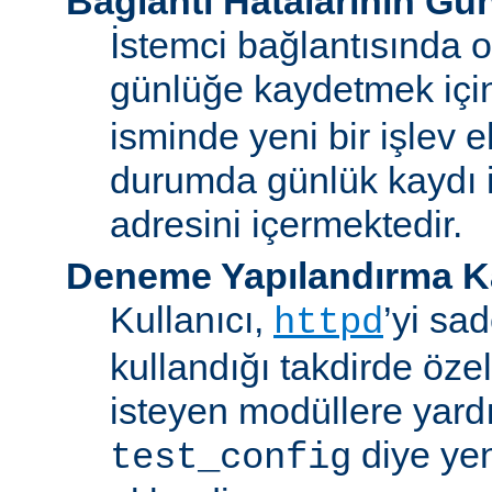
Bağlantı Hatalarının Gü
İstemci bağlantısında o
günlüğe kaydetmek iç
isminde yeni bir işlev e
durumda günlük kaydı i
adresini içermektedir.
Deneme Yapılandırma K
Kullanıcı,
’yi sa
httpd
kullandığı takdirde özel
isteyen modüllere yard
diye yen
test_config