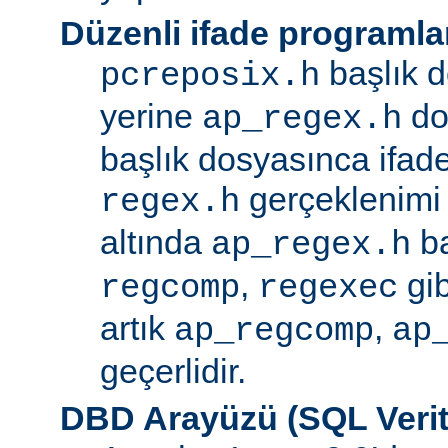
Düzenli ifade programla
başlık d
pcreposix.h
yerine
dos
ap_regex.h
başlık dosyasınca ifa
gerçeklenimi
regex.h
altında
ba
ap_regex.h
,
gib
regcomp
regexec
artık
,
ap_regcomp
ap
geçerlidir.
DBD Arayüzü (SQL Verit