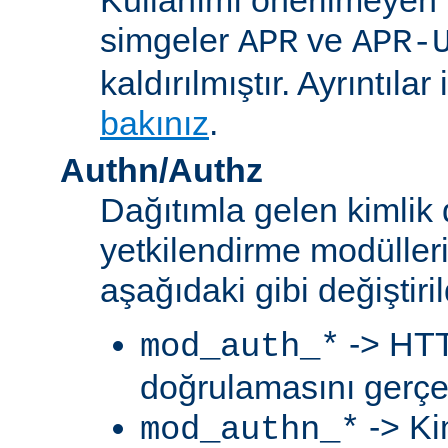
simgeler
ve
APR
APR-
kaldırılmıştır. Ayrıntılar 
bakınız
.
Authn/Authz
Dağıtımla gelen kimlik
yetkilendirme modülleri
aşağıdaki gibi değiştiril
-> HTT
mod_auth_*
doğrulamasını gerçek
-> Ki
mod_authn_*