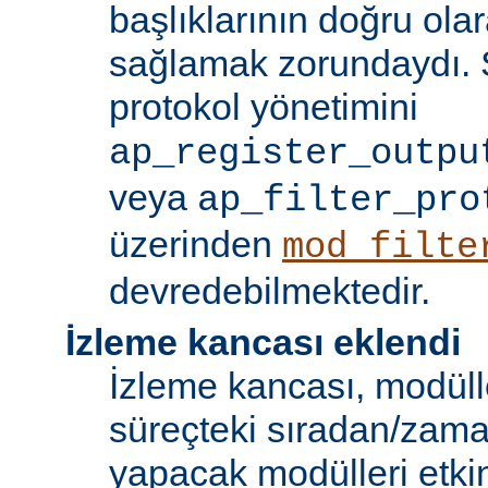
başlıklarının doğru olar
sağlamak zorundaydı. S
protokol yönetimini
ap_register_outpu
veya
ap_filter_pro
üzerinden
mod_filte
devredebilmektedir.
İzleme kancası eklendi
İzleme kancası, modüll
süreçteki sıradan/zama
yapacak modülleri etkinl