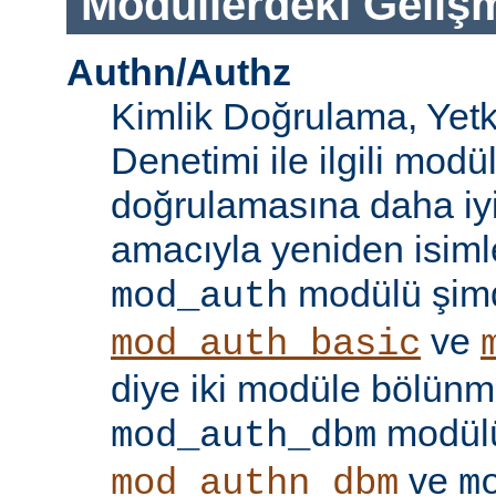
Modüllerdeki Geliş
Authn/Authz
Kimlik Doğrulama, Yetk
Denetimi ile ilgili modül
doğrulamasına daha iy
amacıyla yeniden isimle
modülü şim
mod_auth
ve
mod_auth_basic
diye iki modüle bölünmü
modülü
mod_auth_dbm
ve
mod_authn_dbm
m