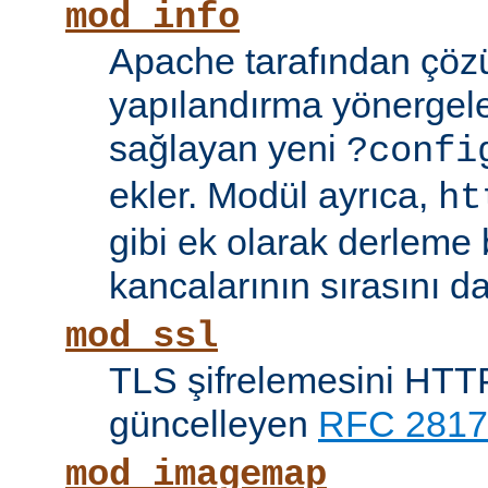
mod_info
Apache tarafından çöz
yapılandırma yönergele
sağlayan yeni
?confi
ekler. Modül ayrıca,
ht
gibi ek olarak derleme b
kancalarının sırasını da
mod_ssl
TLS şifrelemesini HTTP
güncelleyen
RFC 2817
mod_imagemap