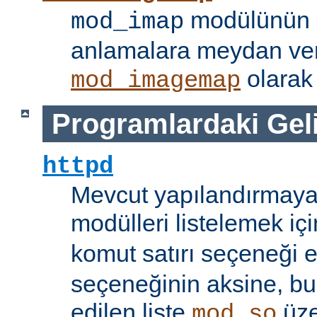
modülünün i
mod_imap
anlamalara meydan ve
olarak 
mod_imagemap
Programlardaki Gel
httpd
Mevcut yapılandırmaya
modülleri listelemek iç
komut satırı seçeneği 
seçeneğinin aksine, bu
edilen liste
üze
mod_so