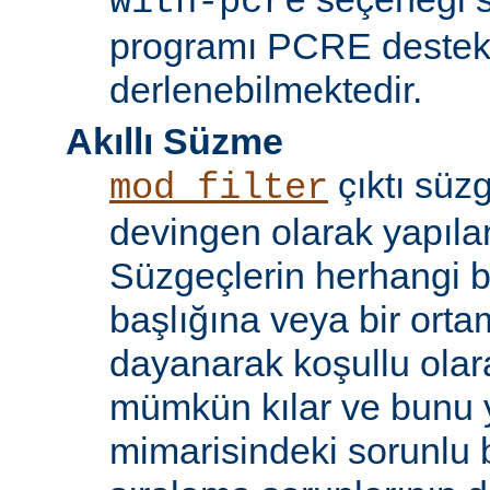
with-pcre
programı PCRE destekl
derlenebilmektedir.
Akıllı Süzme
çıktı süzg
mod_filter
devingen olarak yapılan
Süzgeçlerin herhangi bi
başlığına veya bir ort
dayanarak koşullu olara
mümkün kılar ve bunu 
mimarisindeki sorunlu b