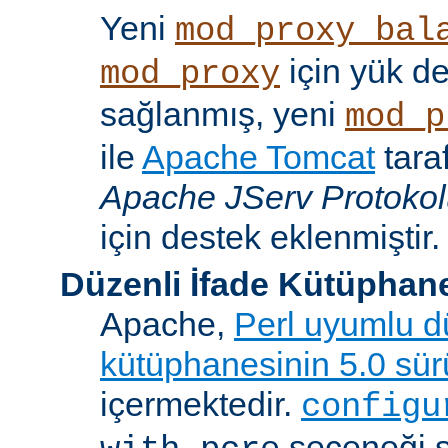
Yeni
mod_proxy_bal
için yük d
mod_proxy
sağlanmış, yeni
mod_p
ile
Apache Tomcat
tara
Apache JServ Protoko
için destek eklenmiştir.
Düzenli İfade Kütüphan
Apache,
Perl uyumlu dü
kütüphanesinin 5.0 sü
içermektedir.
configu
seçeneği 