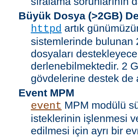
sıralama sorunlarının d
Büyük Dosya (>2GB) De
artık günümüzün 
httpd
sistemlerinde bulunan 
dosyaları destekleyece
derlenebilmektedir. 2 GB
gövdelerine destek de a
Event MPM
MPM modülü sür
event
isteklerinin işlenmesi v
edilmesi için ayrı bir ev