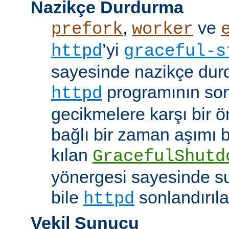
Nazikçe Durdurma
,
ve
prefork
worker
’yi
httpd
graceful-s
sayesinde nazikçe durd
programının son
httpd
gecikmelere karşı bir ö
bağlı bir zaman aşımı
kılan
GracefulShutd
yönergesi sayesinde s
bile
sonlandırıla
httpd
Vekil Sunucu