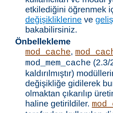
etkilediğini öğrenmek i
değişikliklerine
ve
geliş
bakabilirsiniz.
Önbellekleme
,
mod_cache
mod_cac
(2.3/
mod_mem_cache
kaldırılmıştır) modülle
değişikliğe gidilerek b
olmaktan çıkarılıp üret
haline getirildiler.
mod_