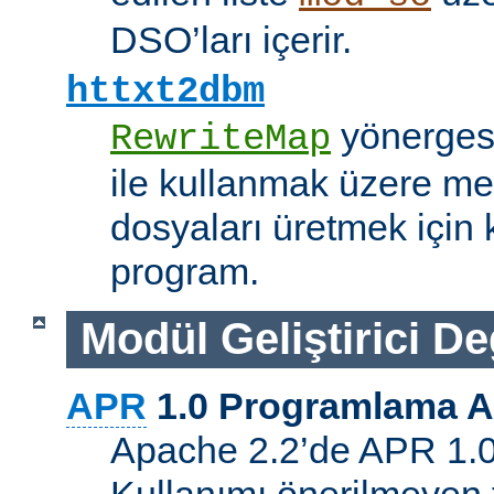
DSO’ları içerir.
httxt2dbm
yönerge
RewriteMap
ile kullanmak üzere me
dosyaları üretmek için k
program.
Modül Geliştirici Değ
APR
1.0 Programlama A
Apache 2.2’de APR 1.0 A
Kullanımı önerilmeyen 