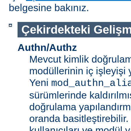
belgesine bakınız.
Çekirdekteki Gelişm
Authn/Authz
Mevcut kimlik doğrulam
modüllerinin iç işleyiş
Yeni
mod_authn_ali
sürümlerinde kaldırılmışt
doğrulama yapılandırm
oranda basitleştirebilir.
kullanıcıları ve modül y