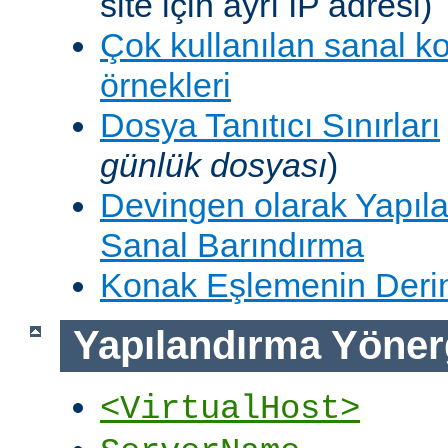
site için ayrı IP adresi)
Çok kullanılan sanal k
örnekleri
Dosya Tanıtıcı Sınırları
günlük dosyası
)
Devingen olarak Yapıla
Sanal Barındırma
Konak Eşlemenin Derin
Yapılandırma Yöner
<VirtualHost>