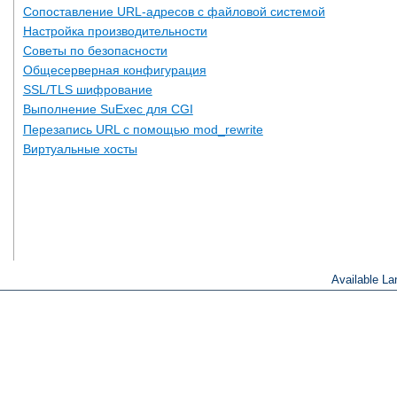
Сопоставление URL-адресов с файловой системой
Настройка производительности
Советы по безопасности
Общесерверная конфигурация
SSL/TLS шифрование
Выполнение SuExec для CGI
Перезапись URL с помощью mod_rewrite
Виртуальные хосты
Available L