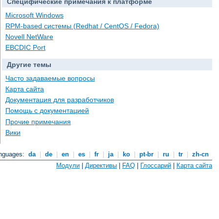
Специфические примечания к платформе
Microsoft Windows
RPM-based системы (Redhat / CentOS / Fedora)
Novell NetWare
EBCDIC Port
Другие темы
Часто задаваемые вопросы
Карта сайта
Документация для разработчиков
Помощь с документацией
Прочие примечания
Вики
anguages:
da
|
de
|
en
|
es
|
fr
|
ja
|
ko
|
pt-br
|
ru
|
tr
|
zh-cn
Модули
|
Директивы
|
FAQ
|
Глоссарий
|
Карта сайта