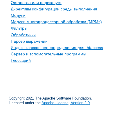
Остановка или перезапуск
Директивы конфигурации среды выполнения
Модули
Модули многопроцессорной обработки (MPMs)
Фильтры
Обработчики
Парсер выражений
Индекс классов переопределения для .htaccess
Сервер и вспомогательные программы
Глоссарий
Copyright 2021 The Apache Software Foundation.
Licensed under the
Apache License, Version 2.0
.