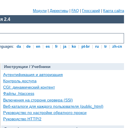
Модули
|
Директивы
|
FAQ
|
Глоссарий
|
Карта сайта
я 2.4
anguages:
da
|
de
|
en
|
es
|
fr
|
ja
|
ko
|
pt-br
|
ru
|
tr
|
zh-cn
Инструкции / Учебники
Аутентификация и авторизация
Контроль доступа
CGI: динамический контент
Файлы .htaccess
Включения на стороне сервера (SSI)
Веб-каталоги для каждого пользователя (public_html)
Руководство по настройке обратного прокси
Руководство HTTP/2