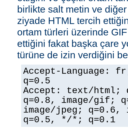
birlikte salt metin ve diğe
ziyade HTML tercih ettiğin
ortam türleri üzerinde GI
ettiğini fakat başka çare 
türüne de izin verdiğini bel
Accept-Language: fr
q=0.5
Accept: text/html; 
q=0.8, image/gif; q
image/jpeg; q=0.6, 
q=0.5, */*; q=0.1