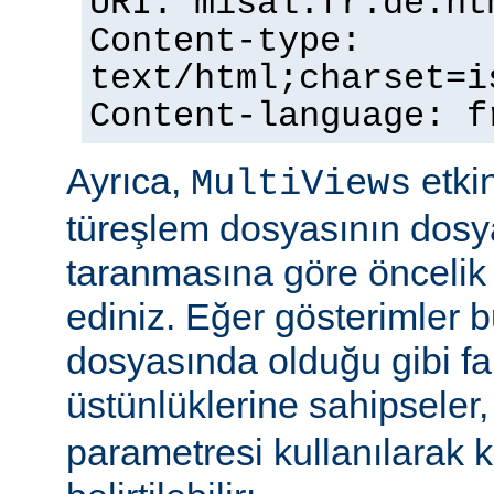
URI: misal.fr.de.ht
Content-type:
text/html;charset=i
Content-language: f
Ayrıca,
etkin
MultiViews
türeşlem dosyasının dosya
taranmasına göre öncelik 
ediniz. Eğer gösterimler 
dosyasında olduğu gibi fa
üstünlüklerine sahipseler
parametresi kullanılarak 