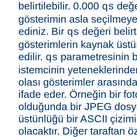
belirtilebilir. 0.000
değe
qs
gösterimin asla seçilmeye
ediniz. Bir
değeri belir
qs
gösterimlerin kaynak üst
edilir.
parametresinin be
qs
istemcinin yeteneklerinde
olası gösterimler arasında
ifade eder. Örneğin bir f
olduğunda bir JPEG dosy
üstünlüğü bir ASCII çizi
olacaktır. Diğer taraftan 