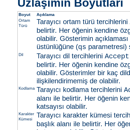
Uzlaşımın Boyutları
Boyut
Açıklama
Tarayıcı ortam türü tercihlerini
Ortam
Türü
belirtir. Her öğenin kendine öz
olabilir. Gösterimin açıklaması
üstünlüğüne (
parametresi) s
qs
Tarayıcı dil tercihlerini
Dil
Accept
belirtir. Her öğenin kendine öz
olabilir. Gösterimler bir kaç dild
ilişkilendirimemiş de olabilir.
Tarayıcı kodlama tercihlerini
Kodlama
A
alanı ile belirtir. Her öğenin k
katsayısı olabilir.
Tarayıcı karakter kümesi tercih
Karakter
Kümesi
başlık alanı ile belirtir. Her ö