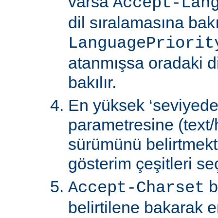
varsa
Accept-Lan
dil sıralamasına bakıl
LanguagePriorit
atanmışsa oradaki d
bakılır.
En yüksek ‘seviyede
parametresine (text/
sürümünü belirtmekte
gösterim çeşitleri seçi
b
Accept-Charset
belirtilene bakarak 