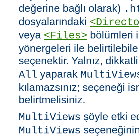
değerine bağlı olarak)
.h
dosyalarındaki
<Direct
veya
bölümleri 
<Files>
yönergeleri ile belirtilebil
seçenektir. Yalnız, dikkatl
yaparak
All
MultiView
kılamazsınız; seçeneği is
belirtmelisiniz.
şöyle etki 
MultiViews
seçeneğinin
MultiViews