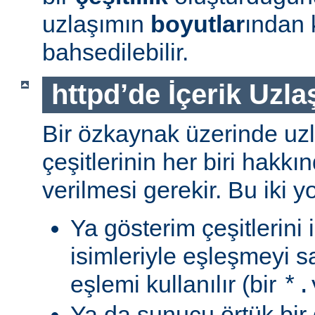
uzlaşımın
boyutlar
ından 
bahsedilebilir.
httpd’de İçerik Uzla
Bir özkaynak üzerinde uzl
çeşitlerinin her biri hakk
verilmesi gerekir. Bu iki yo
Ya gösterim çeşitlerini
isimleriyle eşleşmeyi s
eşlemi kullanılır (bir
*.
Ya da sunucu örtük bir 