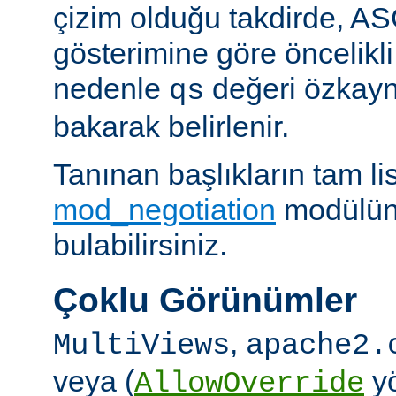
çizim olduğu takdirde, AS
gösterimine göre öncelikli
nedenle
değeri özkay
qs
bakarak belirlenir.
Tanınan başlıkların tam lis
mod_negotiation
modülün
bulabilirsiniz.
Çoklu Görünümler
,
MultiViews
apache2.
veya (
yö
AllowOverride