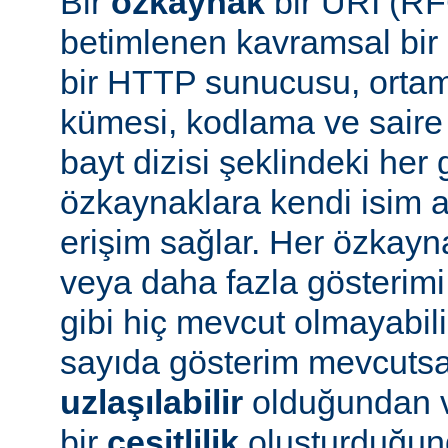
Bir
özkaynak
bir URI (RF
betimlenen kavramsal bir 
bir HTTP sunucusu, ortam 
kümesi, kodlama ve saire 
bayt dizisi şeklindeki her 
özkaynaklara kendi isim a
erişim sağlar. Her özkayn
veya daha fazla gösterimi
gibi hiç mevcut olmayabil
sayıda gösterim mevcuts
uzlaşılabilir
olduğundan v
bir
çeşitlilik
oluşturduğun