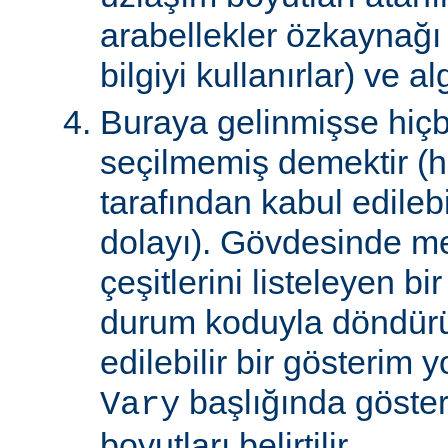
arabellekler özkaynağ
bilgiyi kullanırlar) ve al
Buraya gelinmişse hiçb
seçilmemiş demektir (hi
tarafından kabul edile
dolayı). Gövdesinde m
çeşitlerini listeleyen 
durum koduyla döndürül
edilebilir bir gösterim 
başlığında gösteri
Vary
boyutları belirtilir.