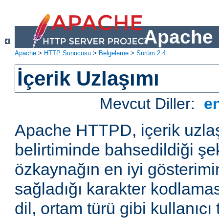
Apache 
Apache
>
HTTP Sunucusu
>
Belgeleme
>
Sürüm 2.4
İçerik Uzlaşımı
Mevcut Diller:
e
Apache HTTPD, içerik uzla
belirtiminde bahsedildiği şek
özkaynağın en iyi gösterimin
sağladığı karakter kodlamas
dil, ortam türü gibi kullanıcı