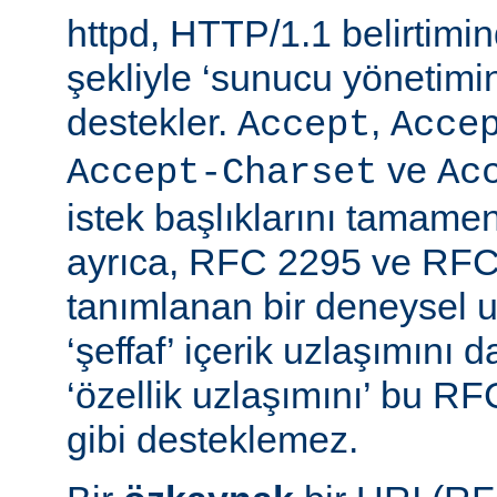
httpd, HTTP/1.1 belirtimi
şekliyle ‘sunucu yönetimin
destekler.
,
Accept
Acce
ve
Accept-Charset
Ac
istek başlıklarını tamamen
ayrıca, RFC 2295 ve RFC
tanımlanan bir deneysel u
‘şeffaf’ içerik uzlaşımını 
‘özellik uzlaşımını’ bu RF
gibi desteklemez.