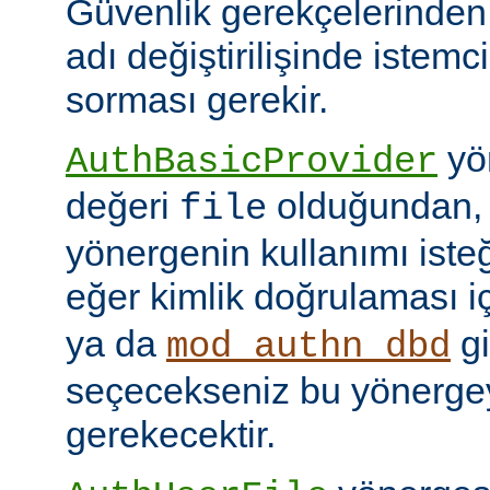
Güvenlik gerekçelerinden
adı değiştirilişinde istem
sorması gerekir.
yön
AuthBasicProvider
değeri
olduğundan,
file
yönergenin kullanımı isteğ
eğer kimlik doğrulaması i
ya da
gi
mod_authn_dbd
seçecekseniz bu yönerge
gerekecektir.