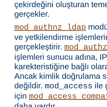
çekirdeğini oluşturan tem
gerçekler.
modül
mod_authnz_ldap
ve yetkilendirme işlemlerin
gerçekleştirir.
mod_auth
işlemleri sunucu adına, IP
karekteristiğine bağlı olara
Ancak kimlik doğrulama si
değildir.
ile
mod_access
için
mod_access_compa
daha vardır.