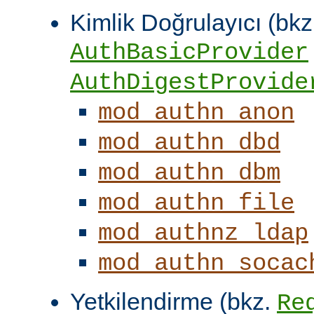
Kimlik Doğrulayıcı (bkz
AuthBasicProvider
AuthDigestProvide
mod_authn_anon
mod_authn_dbd
mod_authn_dbm
mod_authn_file
mod_authnz_ldap
mod_authn_socac
Yetkilendirme (bkz.
Re