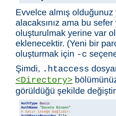
Evvelce almış olduğunuz y
alacaksınız ama bu sefer 
oluşturulmak yerine var o
eklenecektir. (Yeni bir pa
oluşturmak için
seçeneğ
-c
Şimdi,
dosyan
.htaccess
bölümünüz
<Directory>
görüldüğü şekilde değiştire
AuthType
Basic
AuthName
"Davete Binaen"
# Satır isteğe bağlıdır:
AuthBasicProvider