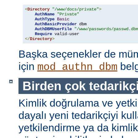
<
Directory
"/www/docs/private"
>
AuthName
"Private"
AuthType
Basic
AuthBasicProvider
 dbm

AuthDBMUserFile
"/www/passwords/passwd.db
Require
</
Directory
>
Başka seçenekler de mümk
için
belg
mod_authn_dbm
Birden çok tedarikç
Kimlik doğrulama ve yetk
dayalı yeni tedarikçiyi kul
yetkilendirme ya da kimli