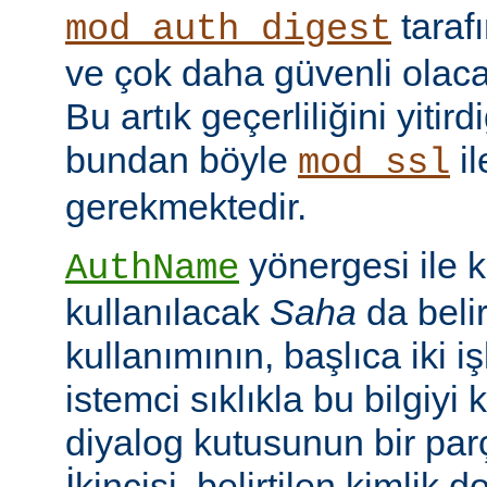
taraf
mod_auth_digest
ve çok daha güvenli olac
Bu artık geçerliliğini yitir
bundan böyle
il
mod_ssl
gerekmektedir.
yönergesi ile 
AuthName
kullanılacak
Saha
da belir
kullanımının, başlıca iki işl
istemci sıklıkla bu bilgiyi 
diyalog kutusunun bir par
İkincisi, belirtilen kimlik 