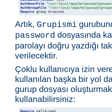
AuthUserFile
"/usr/local/apache/passwd/passwo
AuthGroupFile
"/usr/local/apache/passwd/group
Require
 group 
Grupismi
Artık,
gurubund
Grupismi
dosyasında kay
password
parolayı doğru yazdığı tak
verilecektir.
Çoklu kullanıcıya izin ver
kullanılan başka bir yol d
gurup dosyası oluşturmak
kullanabilirsiniz:
Require
 valid-user