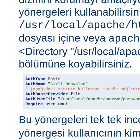
yönergeleri kullanabilirsi
/usr/local/apache/h
dosyası içine veya
apach
<Directory "/usr/local/ap
bölümüne koyabilirsiniz.
AuthType
Basic
AuthName
"Gizli Dosyalar"
# (Aşağıdaki satırın kullanımı isteğe bağlıdı
AuthBasicProvider
AuthUserFile
"/usr/local/apache/passwd/passwo
Require
 user umut
Bu yönergeleri tek tek in
yönergesi kullanıcının ki