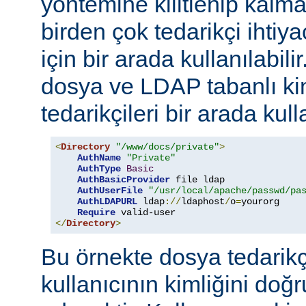
yöntemine kilitlenip kalm
birden çok tedarikçi ihti
için bir arada kullanılabil
dosya ve LDAP tabanlı ki
tedarikçileri bir arada kull
<
Directory
"/www/docs/private"
>
AuthName
"Private"
AuthType
Basic
AuthBasicProvider
 file ldap

AuthUserFile
"/usr/local/apache/passwd/pa
AuthLDAPURL
 ldap
://
ldaphost
/
o
=
yourorg

Require
</
Directory
>
Bu örnekte dosya tedarikçi
kullanıcının kimliğini do