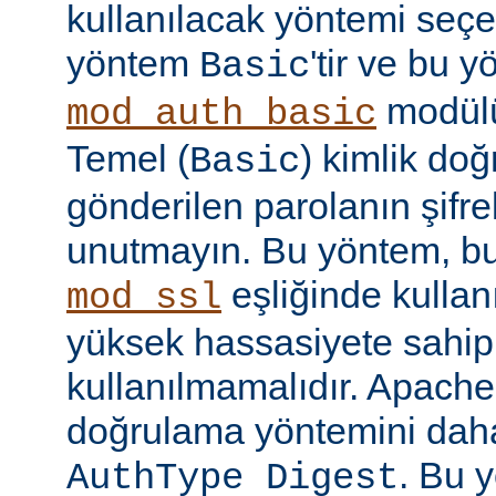
kullanılacak yöntemi seçe
yöntem
'tir ve bu 
Basic
modülü
mod_auth_basic
Temel (
) kimlik do
Basic
gönderilen parolanın şifr
unutmayın. Bu yöntem, bu
eşliğinde kullan
mod_ssl
yüksek hassasiyete sahip b
kullanılmamalıdır. Apache
doğrulama yöntemini daha
. Bu 
AuthType Digest