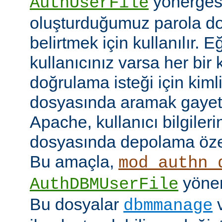
yönerges
AuthUserFile
oluşturduğumuz parola do
belirtmek için kullanılır. 
kullanıcınız varsa her bir 
doğrulama isteği için kimlik
dosyasında aramak gayet 
Apache, kullanıcı bilgilerin
dosyasında depolama özell
Bu amaçla,
mod_authn_
yönerg
AuthDBMUserFile
Bu dosyalar
dbmmanage