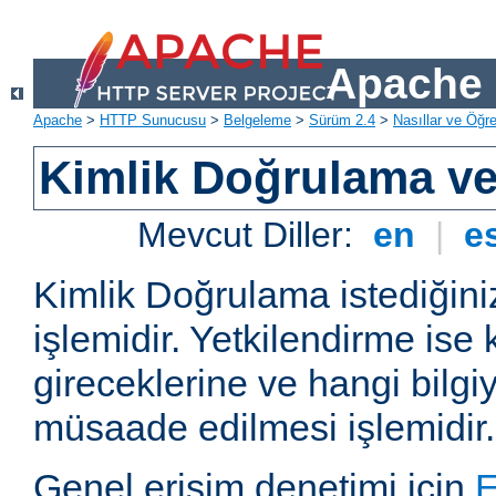
Apache 
Apache
>
HTTP Sunucusu
>
Belgeleme
>
Sürüm 2.4
>
Nasıllar ve Öğret
Kimlik Doğrulama ve
Mevcut Diller:
en
|
e
Kimlik Doğrulama istediğiniz
işlemidir. Yetkilendirme ise 
gireceklerine ve hangi bilgi
müsaade edilmesi işlemidir.
Genel erişim denetimi için
E