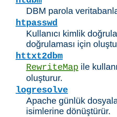
htdbm
DBM parola veritabanlar
htpasswd
Kullanıcı kimlik doğrul
doğrulaması için oluştu
httxt2dbm
ile kulla
RewriteMap
oluşturur.
logresolve
Apache günlük dosyalar
isimlerine dönüştürür.