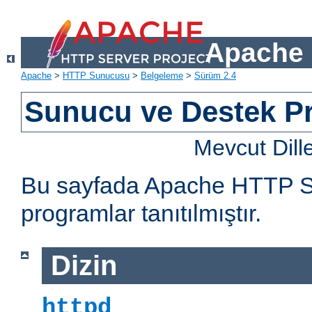
Apache 
Apache
>
HTTP Sunucusu
>
Belgeleme
>
Sürüm 2.4
Sunucu ve Destek Pr
Mevcut Dill
Bu sayfada Apache HTTP Sun
programlar tanıtılmıştır.
Dizin
httpd