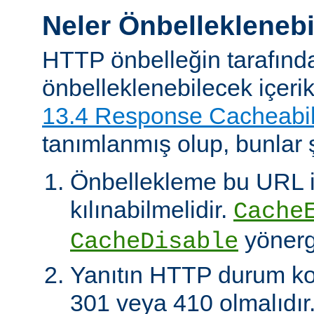
Neler Önbelleklenebi
HTTP önbelleğin tarafınd
önbelleklenebilecek içeri
13.4 Response Cacheabil
tanımlanmış olup, bunlar ş
Önbellekleme bu URL il
kılınabilmelidir.
Cache
yönerg
CacheDisable
Yanıtın HTTP durum ko
301 veya 410 olmalıdır