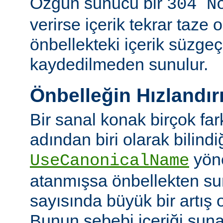
Özgün sunucu bir
304 N
verirse içerik tekrar taze 
önbellekteki içerik süzgeç
kaydedilmeden sunulur.
Önbelleğin Hızlandır
Bir sanal konak birçok fa
adından biri olarak bilindi
yön
UseCanonicalName
atanmışsa önbellekten su
sayısında büyük bir artış 
Bunun sebebi içeriği sun