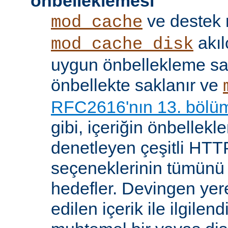
önbelleklemesi
ve destek
mod_cache
akıl
mod_cache_disk
uygun önbellekleme sağl
önbellekte saklanır ve
RFC2616'nın 13. bölü
gibi, içeriğin önbelleklen
denetleyen çeşitli HTTP
seçeneklerinin tümünü
hedefler. Devingen yere
edilen içerik ile ilgile