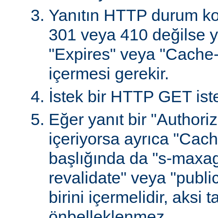
Yanıtın HTTP durum ko
301 veya 410 değilse ya
"Expires" veya "Cache-
içermesi gerekir.
İstek bir HTTP GET iste
Eğer yanıt bir "Authoriz
içeriyorsa ayrıca "Cach
başlığında da "s-maxag
revalidate" veya "publi
birini içermelidir, aksi 
önbelleklenmez.