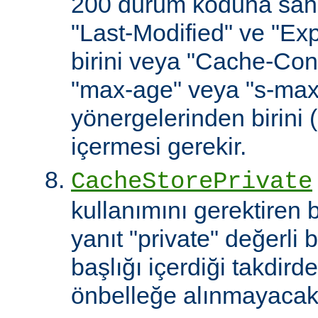
200 durum koduna sahip
"Last-Modified" ve "Exp
birini veya "Cache-Cont
"max-age" veya "s-ma
yönergelerinden birini 
içermesi gerekir.
CacheStorePrivate
kullanımını gerektiren
yanıt "private" değerli 
başlığı içerdiği takdirde
önbelleğe alınmayacakt