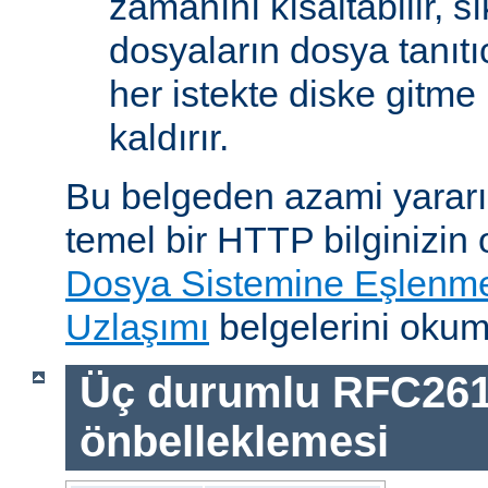
zamanını kısaltabilir, sı
dosyaların dosya tanıtıc
her istekte diske gitme 
kaldırır.
Bu belgeden azami yararı
temel bir HTTP bilginizin
Dosya Sistemine Eşlenm
Uzlaşımı
belgelerini okum
Üç durumlu RFC26
önbelleklemesi