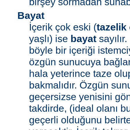
birşey sormadan sunabi
Bayat
İçerik çok eski (
tazelik
yaşlı) ise
bayat
sayılır
böyle bir içeriği iste
özgün sunucuya bağlanı
hala yeterince taze ol
bakmalıdır. Özgün sunu
geçersizse yenisini gön
takdirde, (ideal olanı b
geçerli olduğunu belirte