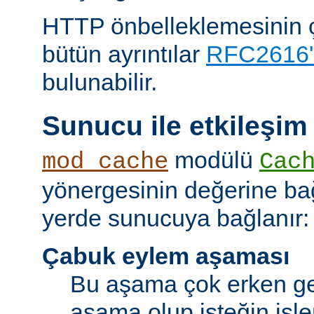
HTTP önbelleklemesinin çal
bütün ayrıntılar
RFC2616'
bulunabilir.
Sunucu ile etkileşim
modülü
mod_cache
Cac
yönergesinin değerine bağl
yerde sunucuya bağlanır:
Çabuk eylem aşaması
Bu aşama çok erken ge
aşama olup isteğin işl