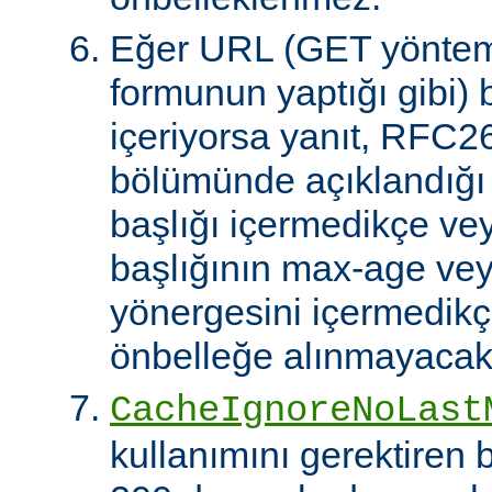
Eğer URL (GET yöntem
formunun yaptığı gibi) 
içeriyorsa yanıt, RFC2
bölümünde açıklandığı g
başlığı içermedikçe ve
başlığının max-age ve
yönergesini içermedikçe
önbelleğe alınmayacakt
CacheIgnoreNoLast
kullanımını gerektiren