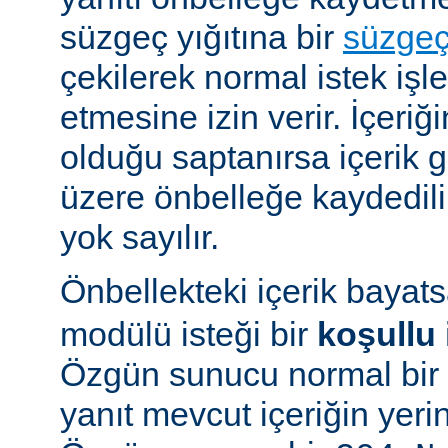
süzgeç yığıtına bir
süzge
çekilerek normal istek iş
etmesine izin verir. İçeriğ
olduğu saptanırsa içerik
üzere önbelleğe kaydedilir
yok sayılır.
Önbellekteki içerik bayat
modülü isteği bir
koşullu 
Özgün sunucu normal bir y
yanıt mevcut içeriğin yeri