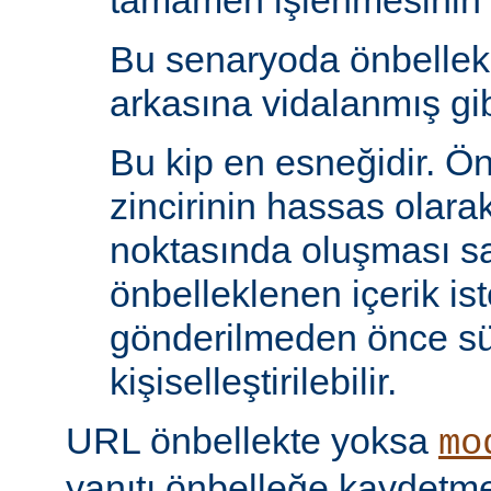
tamamen işlenmesinin s
Bu senaryoda önbelle
arkasına vidalanmış gib
Bu kip en esneğidir. Ö
zincirinin hassas olara
noktasında oluşması sa
önbelleklenen içerik is
gönderilmeden önce s
kişiselleştirilebilir.
URL önbellekte yoksa
mo
yanıtı önbelleğe kaydet