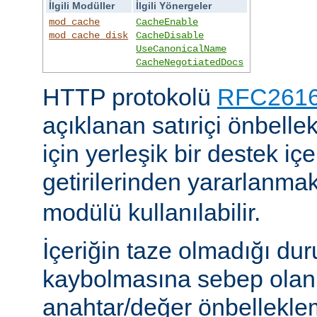
İlgili Modüller
İlgili Yönergeler
mod_cache
CacheEnable
mod_cache_disk
CacheDisable
UseCanonicalName
CacheNegotiatedDocs
HTTP protokolü
RFC2616'
açıklanan satıriçi önbel
için yerleşik bir destek iç
getirilerinden yararlanmak
modülü kullanılabilir.
İçeriğin taze olmadığı du
kaybolmasına sebep olan 
anahtar/değer önbelleklem