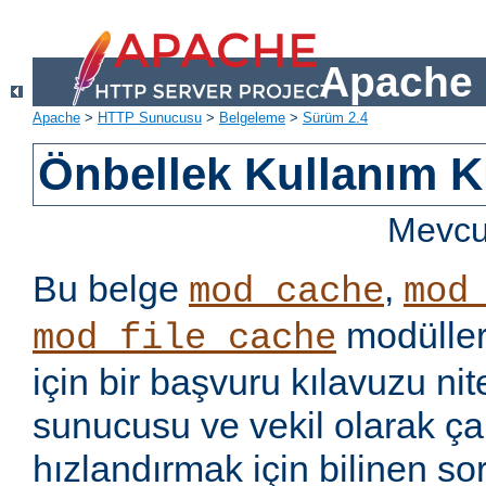
Apache 
Apache
>
HTTP Sunucusu
>
Belgeleme
>
Sürüm 2.4
Önbellek Kullanım K
Mevcut
Bu belge
,
mod_cache
mod
modüller
mod_file_cache
için bir başvuru kılavuzu ni
sunucusu ve vekil olarak ça
hızlandırmak için bilinen so