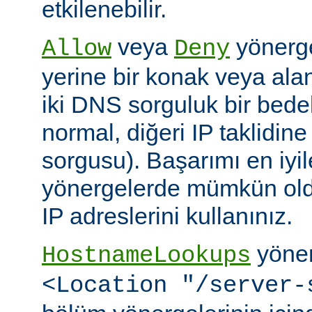
etkilenebilir.
veya
yönerge
Allow
Deny
yerine bir konak veya alan 
iki DNS sorguluk bir bedel
normal, diğeri IP taklidin
sorgusu). Başarımı en iyi
yönergelerde mümkün old
IP adreslerini kullanınız.
yöner
HostnameLookups
<Location "/server-