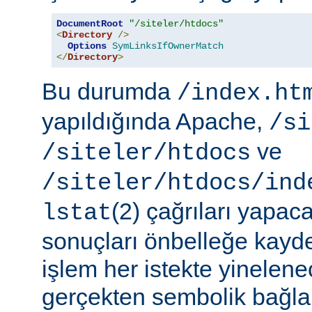
DocumentRoot
"/siteler/htdocs"
<
Directory
/>
Options
SymLinksIfOwnerMatch
</
Directory
>
Bu durumda
/index.ht
yapıldığında Apache,
/si
ve
/siteler/htdocs
/siteler/htdocs/ind
(2) çağrıları yapaca
lstat
sonuçları önbelleğe kayd
işlem her istekte yinelene
gerçekten sembolik bağlar