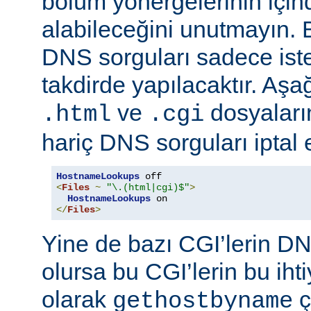
bölüm yönergelerinin için
alabileceğini unutmayın. 
DNS sorguları sadece istek
takdirde yapılacaktır. Aşa
ve
dosyaların
.html
.cgi
hariç DNS sorguları iptal 
HostnameLookups
<
Files
~
"\.(html|cgi)$"
>
HostnameLookups
</
Files
>
Yine de bazı CGI’lerin DNS
olursa bu CGI’lerin bu iht
olarak
ç
gethostbyname