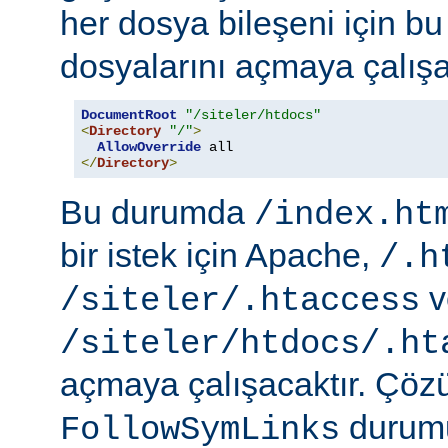
her dosya bileşeni için b
dosyalarını açmaya çalışa
DocumentRoot
"/siteler/htdocs"
<
Directory
"/"
>
AllowOverride
</
Directory
>
Bu durumda
/index.ht
bir istek için Apache,
/.h
v
/siteler/.htaccess
/siteler/htdocs/.ht
açmaya çalışacaktır. Çö
durumu
FollowSymLinks