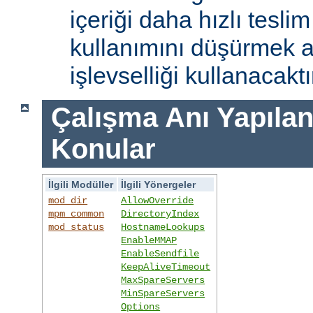
içeriği daha hızlı tesli
kullanımını düşürmek 
işlevselliği kullanacaktı
Çalışma Anı Yapıland
Konular
İlgili Modüller
İlgili Yönergeler
mod_dir
AllowOverride
mpm_common
DirectoryIndex
mod_status
HostnameLookups
EnableMMAP
EnableSendfile
KeepAliveTimeout
MaxSpareServers
MinSpareServers
Options