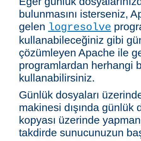
Eğer günlük dosyalarınızd
bulunmasını isterseniz, Ap
gelen
progr
logresolve
kullanabileceğiniz gibi gü
çözümleyen Apache ile g
programlardan herhangi bi
kullanabilirsiniz.
Günlük dosyaları üzerind
makinesi dışında günlük d
kopyası üzerinde yapmanız
takdirde sunucunuzun baş