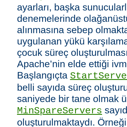
ayarları, başka sunucular
denemelerinde olağanüstü
alınmasına sebep olmaktay
uygulanan yükü karşılam
çocuk süreç oluşturulma
Apache’nin elde ettiği ivm
Başlangıçta
StartServe
belli sayıda süreç oluştur
saniyede bir tane olmak 
sayıd
MinSpareServers
oluşturulmaktaydı. Örneğ