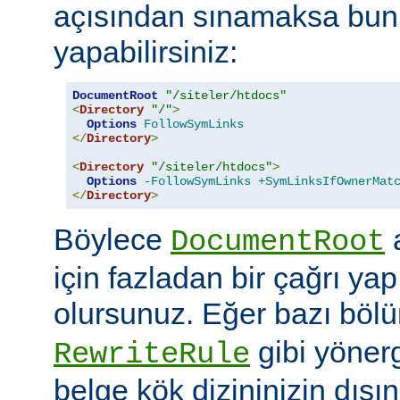
açısından sınamaksa bun
yapabilirsiniz:
DocumentRoot
"/siteler/htdocs"
<
Directory
"/"
>
Options
FollowSymLinks
</
Directory
>
<
Directory
"/siteler/htdocs"
>
Options
-FollowSymLinks
+SymLinksIfOwnerMat
</
Directory
>
Böylece
a
DocumentRoot
için fazladan bir çağrı ya
olursunuz. Eğer bazı böl
gibi yöner
RewriteRule
belge kök dizininizin dış