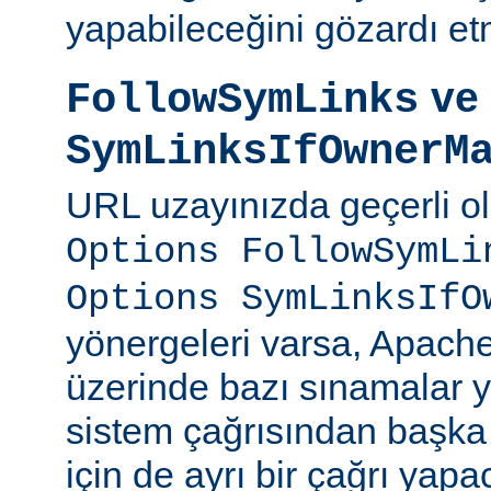
yapabileceğini gözardı et
ve
FollowSymLinks
SymLinksIfOwnerM
URL uzayınızda geçerli o
Options FollowSymLi
Options SymLinksIfO
yönergeleri varsa, Apach
üzerinde bazı sınamalar y
sistem çağrısından başka
için de ayrı bir çağrı yapac