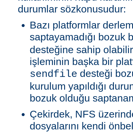
durumlar sözkonusudur:
Bazı platformlar derle
saptayamadığı bozuk b
desteğine sahip olabili
işleminin başka bir pla
desteği boz
sendfile
kurulum yapıldığı duru
bozuk olduğu saptanam
Çekirdek, NFS üzerinde
dosyalarını kendi önbe