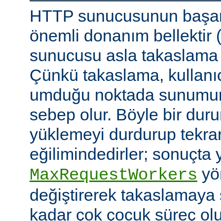
HTTP sunucusunun başarı
önemli donanım bellektir
sunucusu asla takaslama
Çünkü takaslama, kullanıc
umduğu noktada sunumu
sebep olur. Böyle bir duru
yüklemeyi durdurup tekra
eğilimindedirler; sonuçta 
yön
MaxRequestWorkers
değiştirerek takaslamaya
kadar çok çocuk süreç ol