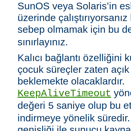
SunOS veya Solaris’in es
üzerinde çalıştırıyorsanız
sebep olmamak için bu d
sınırlayınız.
Kalıcı bağlantı özelliğini 
çocuk süreçler zaten açık 
beklemekte olacaklardır.
yöne
KeepAliveTimeout
değeri
saniye olup bu et
5
indirmeye yönelik süredir
genişliği ile sunucu kayna