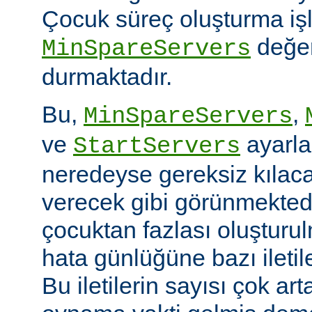
Çocuk süreç oluşturma iş
değer
MinSpareServers
durmaktadır.
Bu,
,
MinSpareServers
ve
ayarla
StartServers
neredeyse gereksiz kılaca
verecek gibi görünmekted
çocuktan fazlası oluştur
hata günlüğüne bazı ileti
Bu iletilerin sayısı çok ar