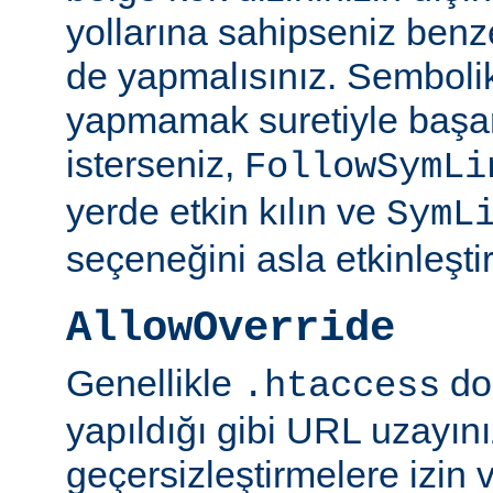
yollarına sahipseniz benze
de yapmalısınız. Semboli
yapmamak suretiyle başar
isterseniz,
FollowSymLi
yerde etkin kılın ve
SymL
seçeneğini asla etkinleşti
AllowOverride
Genellikle
do
.htaccess
yapıldığı gibi URL uzayın
geçersizleştirmelere izin