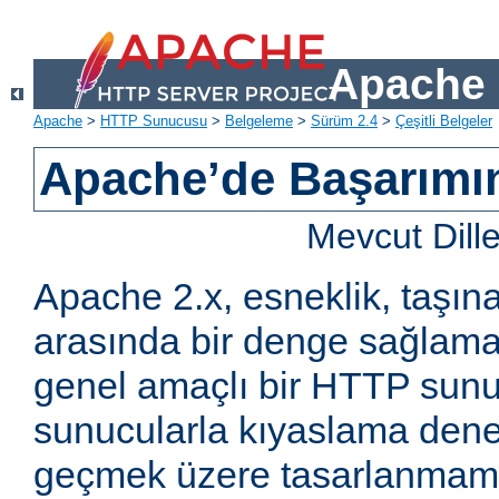
Apache 
Apache
>
HTTP Sunucusu
>
Belgeleme
>
Sürüm 2.4
>
Çeşitli Belgeler
Apache’de Başarımın 
Mevcut Dill
Apache 2.x, esneklik, taşına
arasında bir denge sağlama
genel amaçlı bir HTTP sun
sunucularla kıyaslama den
geçmek üzere tasarlanmam