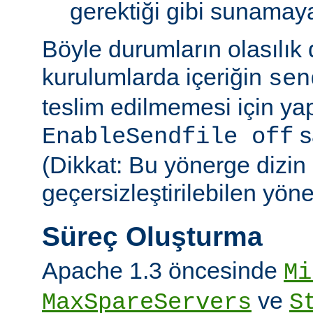
gerektiği gibi sunamayab
Böyle durumların olasılık
kurulumlarda içeriğin
sen
teslim edilmemesi için ya
sa
EnableSendfile off
(Dikkat: Bu yönerge dizin
geçersizleştirilebilen yön
Süreç Oluşturma
Apache 1.3 öncesinde
Mi
ve
MaxSpareServers
S