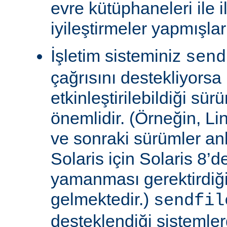
evre kütüphaneleri ile il
iyileştirmeler yapmışla
İşletim sisteminiz
send
çağrısını destekliyors
etkinleştirilebildiği sü
önemlidir. (Örneğin, Lin
ve sonraki sürümler an
Solaris için Solaris 8’
yamanması gerektirdiğ
gelmektedir.)
sendfil
desteklendiği sistemle